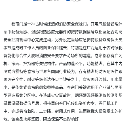
卷帘门是一种古时候建造的消防安全保险门，其电气设备管理体
系中配备烟感、温感跟热感应元器件的把持数据信号以相互配合消防
安全把持管理中心完成连动，另外设定当场应急把持设备以确保火灾
事故造成时工作人员的商业保险褪去；特别是在广泛运用于古时候化
智能化综合性大厦跟消防安全要求严苛场所的建造。卷帘都存有启闭
机、帘面、把持器等关键构件。产品构造公平，功能精湛。在其中内
冷式汽雾特等卷帘与世界各国同行业较为，存有精湛的防火耐火性跟
防火完全性，耐火等级长达多少个钟头之上，背火面升温低、用水量
小，是传统式卷帘的想象替换商品。卷帘门关键运用于产业链与民用
型建造系统分区中。在造成火灾事故时，烟感跟温感探测仪检测到烟
感跟温感数据信号后，把持器向卷门机传出姿势命令，卷门机工作
中，完成卷帘着陆、二步降、封闭式作用，进而拦截火情及烟尘的扩
散。该商品功能坚固，隔热保温不良影响好