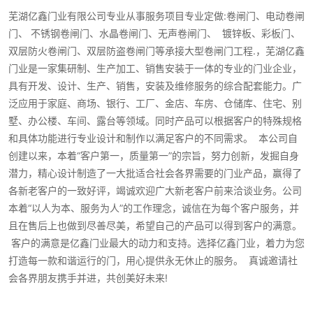
芜湖亿鑫门业有限公司专业从事服务项目专业定做:卷闸门、电动卷闸
门、 不锈钢卷闸门、水晶卷闸门、无声卷闸门、 镀锌板、彩板门、
双层防火卷闸门、双层防盗卷闸门等承接大型卷闸门工程.，芜湖亿鑫
门业是一家集研制、生产加工、销售安装于一体的专业的门业企业，
具有开发、设计、生产、销售，安装及维修服务的综合配套能力。广
泛应用于家庭、商场、银行、工厂、金店、车房、仓储库、住宅、别
墅、办公楼、车间、露台等领域。同时产品可以根据客户的特殊规格
和具体功能进行专业设计和制作以满足客户的不同需求。 本公司自
创建以来，本着“客户第一，质量第一”的宗旨，努力创新，发掘自身
潜力，精心设计制造了一大批适合社会各界需要的门业产品，赢得了
各新老客户的一致好评，竭诚欢迎广大新老客户前来洽谈业务。公司
本着“以人为本、服务为人”的工作理念，诚信在为每个客户服务，并
且在售后上也做到尽善尽美，希望自己的产品可以得到客户的满意。
客户的满意是亿鑫门业最大的动力和支持。选择亿鑫门业，着力为您
打造每一款和谐运行的门，用心提供永无休止的服务。 真诚邀请社
会各界朋友携手并进，共创美好未来!