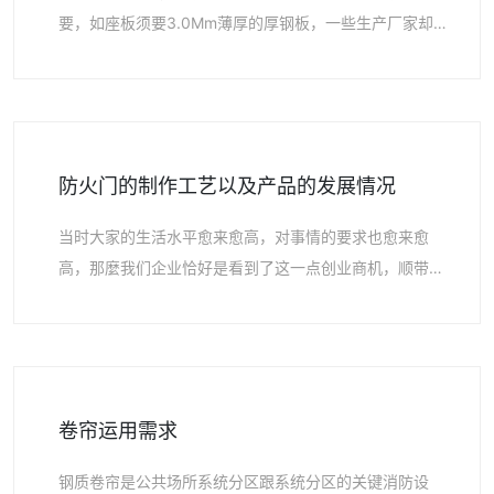
要，如座板须要3.0Mm薄厚的厚钢板，一些生产厂家却
用1.0Mm薄厚的厚钢板，那样会以至座板弯曲刚度不好，
易捏揉…
防火门的制作工艺以及产品的发展情况
当时大家的生活水平愈来愈高，对事情的要求也愈来愈
高，那麼我们企业恰好是看到了这一点创业商机，顺带生
产制造出了防火门，该门不但有不错的防火安全功能，另
外也是有非常…
卷帘运用需求
钢质卷帘是公共场所系统分区跟系统分区的关键消防设