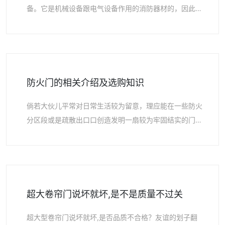
备。它是机械设备跟电气设备作用的消防器材的，因此
设备卷帘门应自始至终在畸型情况。钢质卷帘在运用过程
中，自动门机…
防火门的相关介绍及选购知识
倘若大伙儿平常对日常生活较为留意，理应能在一些防火
分区段或是疏散出口口创造发明一扇较为牢固结实的门，
我们称那样的门为防火门。很有可能平常大伙儿看不出它
有多大的作…
超大卷帘门说坏就坏,是不是质量不过关
超大型卷帘门说坏就坏,是否品质不合格？友谊的划子翻