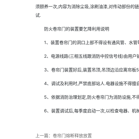
须颐养一次,内容为消除尘圾,涂刷油漆,对传动部份的
试.
防火卷帘门的装置要乞降利用说明
1、装置卷帘门的洞口上部不得设有通风管、水管等
2、电源线路(三相五线跟消防中控信号线)由用户
3、卷帘门装置好后,装置吊顶,吊顶边沿应离帘板50
4、调试及利用时,严禁底部站人.电器设施不得擅自
5、依据消防治理划定,防火卷帘门为消防设施,不
6、装置调试后,每季度启动一次,以检查电器、机
上一篇：
卷帘门熔断释放放置