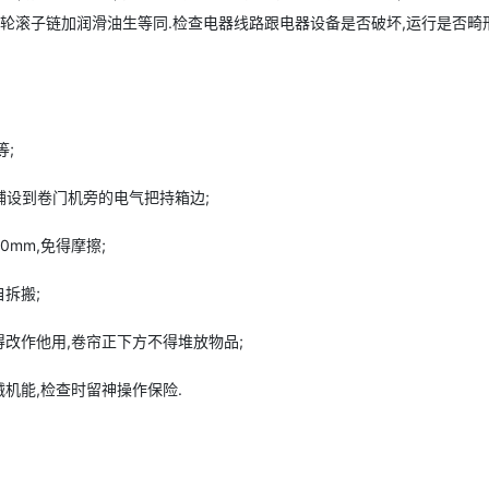
链轮滚子链加润滑油生等同.检查电器线路跟电器设备是否破坏,运行是否畸
;
铺设到卷门机旁的电气把持箱边;
mm,免得摩擦;
拆搬;
得改作他用,卷帘正下方不得堆放物品;
械机能,检查时留神操作保险.