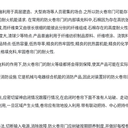
利用于高层建造、大型商场等人员密集的场合.之所以防火卷帘门可能存
的耐火机能请求. 在常用的防火卷帘门的内部填充料中,石棉因为存在高
成,而纤维束又由很长很细的能彼此分别的纤维组成.石棉存在的高度耐火
强度大,渣球少等特点.产品普遍利用于纤维纺织制品原料、纤维喷涂、浇
特点:低热容量,低热导率;精良的热牢固性;精良的抗热震机能;精良的化
格填充料,牢固卷帘门的耐火性.
充料的作用下,防火卷帘门的耐火等级都将会得到保障,使其产品可能在实际
消防设施.它是机械与电器综合机能的消防产品,因此对装置好的防火卷帘
,应密切留神启闭情况跟履行情况,在启闭时卷帘下面不准有人站破、走动
利用,一旦区域产生火情,卷帘应有效地投入利用.带有联动把持、中心把
,切断输入电源,消除故障.防火卷帘门应树破按期颐养制度,并做好每樘