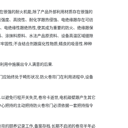
在很强的耐火机能,除了产品外部利用材质存在很强的
抗张强度、高挠性、耐化学跟热侵蚀、电绝缘跟存在可纺
性、电绝缘性跟绝热性,使其成为重要的防火、绝缘跟保
筑料、涂抹料原料、水法产品原资料、设备高温区域缝隙
学牢固性;不含结合剂跟腐化性物质;精良的吸音性.种种
利用中施展出令人满意的后果.
门应始终处于畸形状况.防火卷帘门在利用进程中,设备
.以避免行程开关失灵,卷帘卡逝世,电机碰壁跟产生其它
持中心把持的主动把持防火卷帘门必须依据一套把持指令
卷帘的颐养记录工作,备案存档.长期不启闭的卷帘半年必