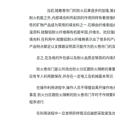
当初,随着卷帘门的防火后果逐步的加强,普遍
耐火机能之外,内部填充料所起到的作用同样有着很强
性的矿物产品成为常用的填充料之一.石棉由纤维束组
温资料.硅酸铝耐火纤维棉有机能牢固,纤维长、抗拉
填充料.在利用中,硅酸铝耐火纤维棉表示出了很多的产品
产品特点都足以支撑跟证明其可能作为防火卷帘门的及
总之,在及格的外包装以及耐火品质足够高的内填
防火卷帘门是公共场合防火分区跟防火隔断的重要
应有专人利用跟保存,并存在一定电工及机械基本常识.
在操作利用进程中,操作人员不得擅自离开操作地点
事变.防火分区跟防火隔断的防火卷帘门平时不作频繁
程序进行.
在利用进程中一旦发明异样情况应破即采取紧急办法