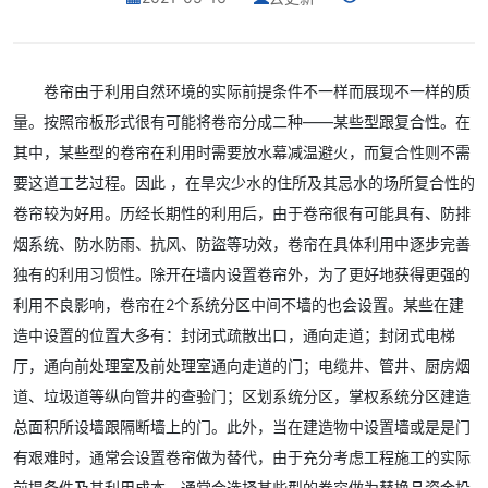
卷帘由于利用自然环境的实际前提条件不一样而展现不一样的质
量。按照帘板形式很有可能将卷帘分成二种——某些型跟复合性。在
其中，某些型的卷帘在利用时需要放水幕减温避火，而复合性则不需
要这道工艺过程。因此 ，在旱灾少水的住所及其忌水的场所复合性的
卷帘较为好用。历经长期性的利用后，由于卷帘很有可能具有、防排
烟系统、防水防雨、抗风、防盜等功效，卷帘在具体利用中逐步完善
独有的利用习惯性。除开在墙内设置卷帘外，为了更好地获得更强的
利用不良影响，卷帘在2个系统分区中间不墙的也会设置。某些在建
造中设置的位置大多有：封闭式疏散出口，通向走道；封闭式电梯
厅，通向前处理室及前处理室通向走道的门；电缆井、管井、厨房烟
道、垃圾道等纵向管井的查验门；区划系统分区，掌权系统分区建造
总面积所设墙跟隔断墙上的门。此外，当在建造物中设置墙或是是门
有艰难时，通常会设置卷帘做为替代，由于充分考虑工程施工的实际
前提条件及其利用成本，通常会选择某些型的卷帘做为替换品资金投