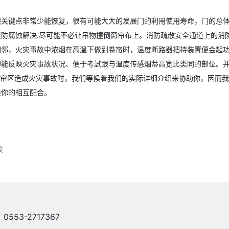
视关键点非常少能恢复，很有可能大大的发展门的利用使用寿命，门的总
防腐蚀解决.尽可能不必让吊物撞倒窗帘布上。消防疏散安全通道上的消
相邻，火灾事故中浓烟在高溫下做到卷帘时，温度断路器把持装置便会起
神能反映火灾事故状况、便于考試跟与温度传感烟蒂高宽比类同的部位。
卷帘区造成火灾事故时，我们等候着我们的实际详细介绍来协助你，因而
候你的相互配合。
议
553-2717367