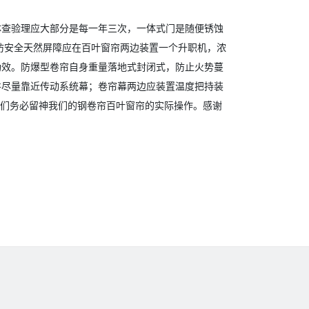
体查验理应大部分是每一年三次，一体式门是随便锈蚀
防安全天然屏障应在百叶窗帘两边装置一个升职机，浓
功效。防爆型卷帘自身重量落地式封闭式，防止火势蔓
并尽量靠近传动系统幕；卷帘幕两边应装置温度把持装
我们务必留神我们的钢卷帘百叶窗帘的实际操作。感谢