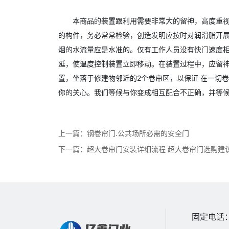
本商品的装置跟利用需要非常大的留神，高度重
的构件，务必常常检验，创造发明应按时对润滑脂开展
烟的水流量应是水准的。仅有工作人员没有快门速度
延，使温度控制装置立即移动。在装置过程中，应留
置，坐落于修建物邻近的2个卷帘区，以保证 在一切
你的关心。我们等候与你变成相互配合不正确，并等
上一篇：
钢卷帘门.公共场所必需的安全门
下一篇：
超大卷帘门安装详细流程 超大卷帘门选购建
固定电话：0