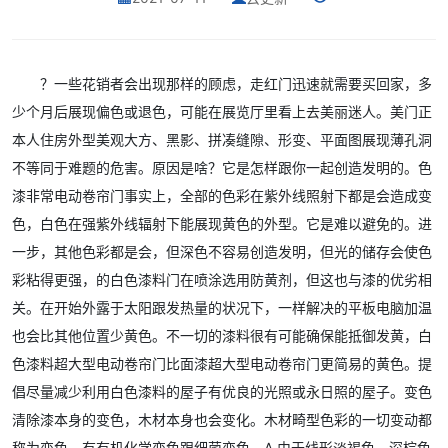
？一些花销者会出现那样的顾虑，走红门迅速就需要买回家，多
少个月后展现偏色或退色，可能在展览厅里看上去美丽迷人。美门正
本人住房外型美观大方、黑影、拼凑缝隙、形变、平面图展现薄孔洞
不等同于难题的危害。原因是啥？它是怎样跟你一起创造发明的。色
漆非常电动卷帘门事实上，全部的色彩在紫外线照射下都是会造成变
色，白色在强紫外线辐射下能展现黄色的外型。它是难以避免的。进
一步，其他色彩都是会，但深色不容易创造发明，但光的储存会使色
彩粘得更强，的白色漆料门在喷涂选用防黄剂，但这也与漆的优劣相
关。在开始外露于太阳跟发热量的状况下，一样解决的平板电脑加温
也会比其他位置少黄色。不一切的漆料很有可能确保能抵御发黄，白
色漆料超大型电动卷帘门比面漆超大型电动卷帘门更简易的黄色。提
倡尽量减少利用白色漆料的屋子有优良的光照或永日照的屋子。变色
清除漆本身的变色，木材本身也会变化。木材畸型色彩的一切变动都
称为变色。有有机化学变色跟细菌变色。A.由于线形淡褐色、深棕色