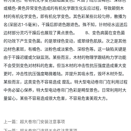
或橘色-黄色异常变色造成的有机化学跟生化反应过程，导致颠倒木
材的有机化学变色，即有机化学变色。其色彩某些比较匀称，散播为
名(深层达1-5毫米)，干躁后即退色跟退色。殊不知，针材经水运送后
边材部分灵巧干躁后也展现了黄点景色。 B、变色病菌在变色菌
的功效下产生变色菌。的是翠绿色变动，或翠绿色肌肤。次之是其他
边材色素斑，有橘色、淡粉色或淡紫色、深棕色等。这一缺陷关键是
由于干躁迟缓或欠缺监测。某些而言，木材的物理学跟结构力学功能
不会受到变色对材料的危害。但当木材的冲击性抗压强度造成重大变
更时，冲击性抗压强度略微着陆。并提升其吸水性，毁坏木材外型。
某些而言，这类变色不容易造成 糜乱。特大型电动卷帘门在利用过程
中务必留心保养，特大型电动卷帘门色彩是畸型景色，日常利用时大
量留心，某些不容易造成很大危害，不容易危害美观大方。
上一篇：
超大卷帘门安装注意事项
下一篇：
超大卷帘门选择五金件注意事项