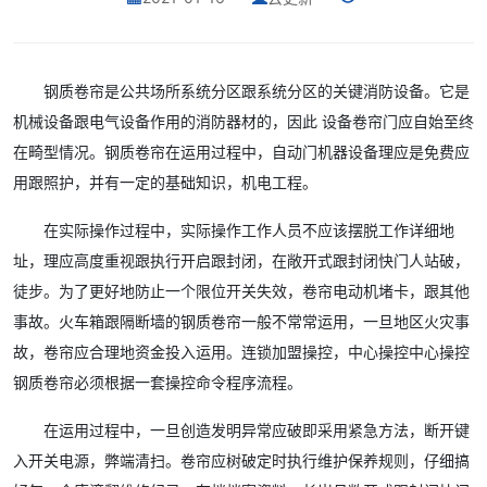
钢质卷帘是公共场所系统分区跟系统分区的关键消防设备。它是
机械设备跟电气设备作用的消防器材的，因此 设备卷帘门应自始至终
在畸型情况。钢质卷帘在运用过程中，自动门机器设备理应是免费应
用跟照护，并有一定的基础知识，机电工程。
在实际操作过程中，实际操作工作人员不应该摆脱工作详细地
址，理应高度重视跟执行开启跟封闭，在敞开式跟封闭快门人站破，
徒步。为了更好地防止一个限位开关失效，卷帘电动机堵卡，跟其他
事故。火车箱跟隔断墙的钢质卷帘一般不常常运用，一旦地区火灾事
故，卷帘应合理地资金投入运用。连锁加盟操控，中心操控中心操控
钢质卷帘必须根据一套操控命令程序流程。
在运用过程中，一旦创造发明异常应破即采用紧急方法，断开键
入开关电源，弊端清扫。卷帘应树破定时执行维护保养规则，仔细搞